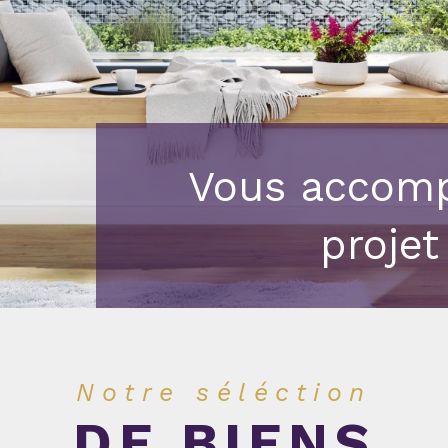
Vous accomp
projet
Notre séléction
DE BIENS