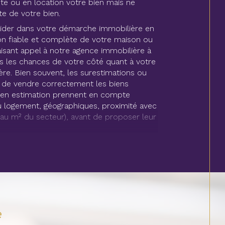
te ou en location votre bien mais ne
te de votre bien.
der dans votre démarche immobilière en
n fiable et complète de votre maison ou
isant appel à notre agence immobilière à
s les chances de votre côté quant à votre
re. Bien souvent, les surestimations ou
de vendre correctement les biens
s en estimation prennent en compte
 du logement, géographiques, proximité avec
u m² du secteur), avant de proposer leur
ens au meilleur prix
tre site une sélection de biens
nan et alentours au meilleur prix. Maisons,
 terrain à bâtir sont disponibles à
e