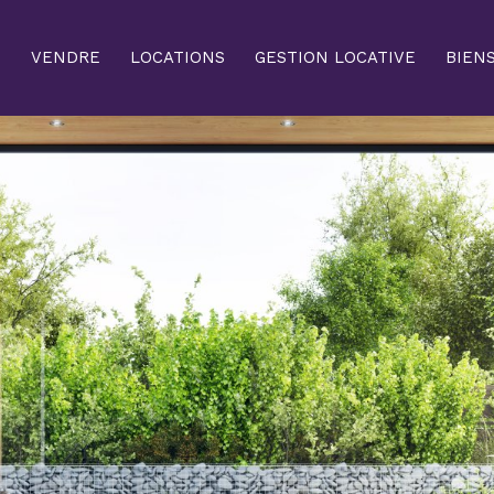
N
VENDRE
LOCATIONS
GESTION LOCATIVE
BIEN
Voir les
23
annonces
uer
Estimer
BUDGET
nnée
'immo pro