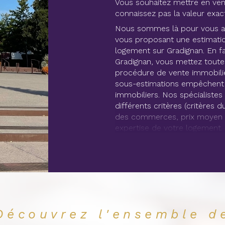
Vous souhaitez mettre en ven
connaissez pas la valeur exac
Nous sommes là pour vous ai
vous proposant une estimatio
logement sur Gradignan. En fa
Gradignan, vous mettez toute
procédure de vente immobiliè
sous-estimations empêchent 
immobiliers. Nos spécialiste
différents critères (critères
des commerces, prix moyen a
expertise de votre logement.
Achetez des bi
Retrouvez directement sur no
immobiliers à vendre à Gradig
villas, appartements ou encore
différentes tranches de prix.
Découvrez l'ensemble d