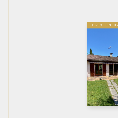
EXCLU
COUP DE 
IVIDUELLE 6
LENAVE-
30M2 AVEC
ET DOUBLE
DÉPENDANT
10002395
 une grande parcelle
de 930m2, cette belle
au fort potentiel vous attend
Voir le bien