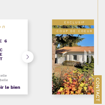
EXCLUSIF
NOUVEAUTÉ
AVEC
ESTAS
e toutes les
 maison
le et
CONTACT
ir le bien