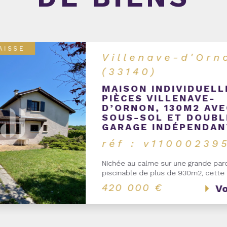
SIF
Cestas (33610)
COEUR
MAISON T4 94.48M² 
PISCINE CHAUFFÉE C
BOURG
réf : v10002503
Cestas Bourg, au calme et proche d
commodités, venez découvrir cette
indépendante de plain pied, convivia
parfaitement...
469 900 €
Vo