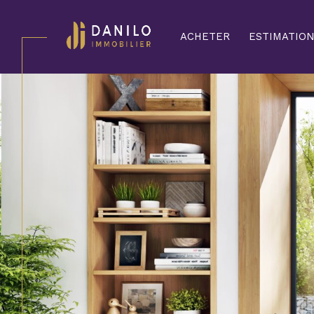
ACHETER
ESTIMATIO
Acheter
Lo
de l'ancien
TYPE DE BIEN
de l'ancien
à l'a
de l