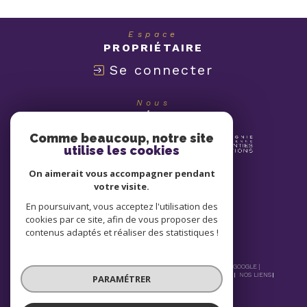
Espace
PROPRIÉTAIRE
Se connecter
Nous
ADHÉRONS
Comme beaucoup, notre site
utilise les cookies
On aimerait vous accompagner pendant
votre visite.
En poursuivant, vous acceptez l'utilisation des
cookies par ce site, afin de vous proposer des
contenus adaptés et réaliser des statistiques !
© 2026 | TOUS DROITS RÉSERVÉS | TRADUCTION POWERED BY GOOGLE |
NOS HONORAIRES
PLAN DU SITE
MENTIONS LÉGALES
ADMIN
NOS LIENS
PARAMÉTRER
POLITIQUE RGPD
COOKIES