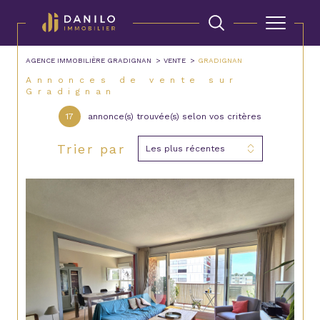
AGENCE IMMOBILIÈRE GRADIGNAN
VENTE
GRADIGNAN
Annonces de vente sur
Gradignan
17
annonce(s) trouvée(s) selon vos critères
Trier par
Les plus récentes