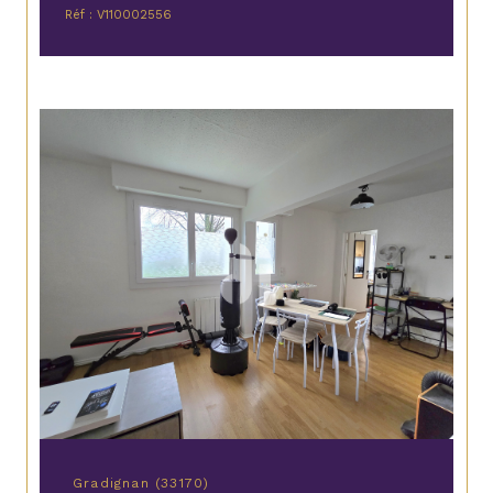
Réf : V110002556
Gradignan (33170)