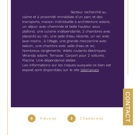
                                        Secteur recherché au 
calme et à proximité immédiate d'un parc et des 
transports, maison individuelle à architecture solaire, 
un séjour avec cheminée et belle hauteur sous 
plafond, une cuisine indépendante, 2 chambres avec 
placards au rdc, une salle d'eau récente, un wc avec 
lave-mains ; à l'étage, une grande mezzanine avec 
balcon, une chambre avec salle d'eau et wc. 
Nombreux rangements. Volets roulants électriques. 
Véranda solaire. Terrasse. Carport pour 2 voitures. 
Piscine. Une dépendance atelier.
Les informations sur les risques auxquels ce bien est 
exposé sont disponibles sur le site 
Géorisques
CONTACT
5
Pièce(s)
3
Chambre(s)