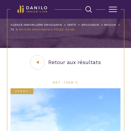
AGENCE IMMOBILIÈRE GRADIGNAN
VENTE
GRADIGNAN
MAISON
T5
MAISON GRADIGNAN 5 PIECES 139 M2
Retour aux résultats
Réf : 1369-C
VENDU