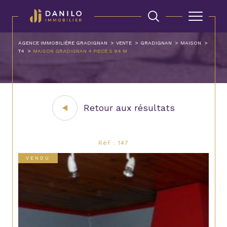
AGENCE IMMOBILIÈRE GRADIGNAN
VENTE
GRADIGNAN
MAISON
T4
MAISON GRADIGNAN 4 PIECE S 94 M
Retour aux résultats
Réf : 147
VENDU