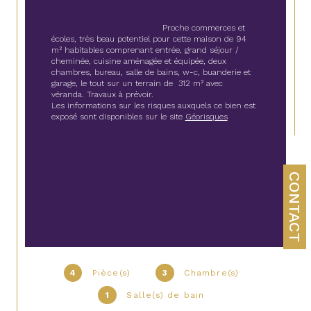
                                        Proche commerces et 
écoles, très beau potentiel pour cette maison de 94 
m² habitables comprenant entrée, grand séjour / 
cheminée, cuisine aménagée et équipée, deux 
chambres, bureau, salle de bains, w-c, buanderie et 
garage, le tout sur un terrain de  312 m² avec 
véranda. Travaux à prévoir.
Les informations sur les risques auxquels ce bien est 
exposé sont disponibles sur le site 
Géorisques
CONTACT
4
Pièce(s)
3
Chambre(s)
1
Salle(s) de bain