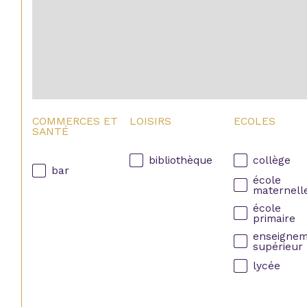
COMMERCES ET
LOISIRS
ECOLES
SANTÉ
bibliothèque
collège
bar
école
maternell
école
primaire
enseigne
supérieur
lycée