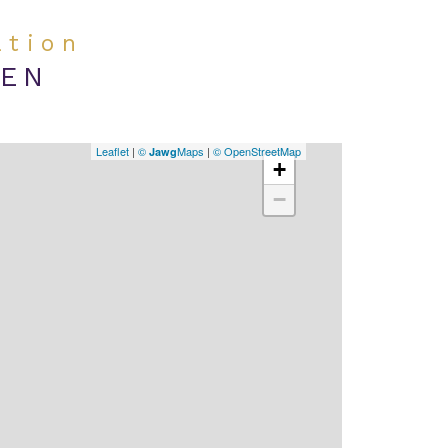
ation
IEN
Leaflet
|
©
Maps
|
© OpenStreetMap
Jawg
+
−