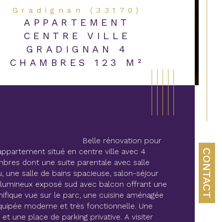
Gradignan (33170)
APPARTEMENT
CENTRE VILLE
GRADIGNAN 4
CHAMBRES 123 M²
                              Belle rénovation pour 
appartement situé en centre ville avec 4 
CONTACT
bres dont une suite parentale avec salle 
u, une salle de bains spacieuse, salon-séjour 
 lumineux exposé sud avec balcon offrant une 
ifique vue sur le parc, une cuisine aménagée 
quipée moderne et très fonctionnelle. Une 
istiques
Valeurs
age
 et une place de parking privative. A visiter 