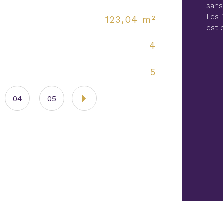
sans
Les 
123,04 m²
Nb 
est 
4
Nb 
5
Mo
04
05