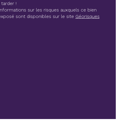
 tarder !
informations sur les risques auxquels ce bien 
de salle de bains
exposé sont disponibles sur le site 
Géorisques
de salle d'eau
de de chauffage