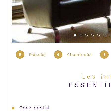
5
Pièce(s)
4
Chambre(s)
1
Les i
ESSENTI
Caractéristiques
Valeurs
Code postal