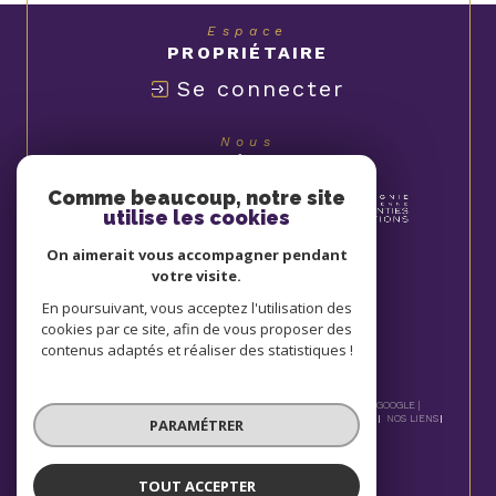
Espace
PROPRIÉTAIRE
Se connecter
Nous
ADHÉRONS
Comme beaucoup, notre site
utilise les cookies
On aimerait vous accompagner pendant
votre visite.
En poursuivant, vous acceptez l'utilisation des
cookies par ce site, afin de vous proposer des
contenus adaptés et réaliser des statistiques !
© 2026 | TOUS DROITS RÉSERVÉS | TRADUCTION POWERED BY GOOGLE |
NOS HONORAIRES
PLAN DU SITE
MENTIONS LÉGALES
ADMIN
NOS LIENS
PARAMÉTRER
POLITIQUE RGPD
COOKIES
TOUT ACCEPTER