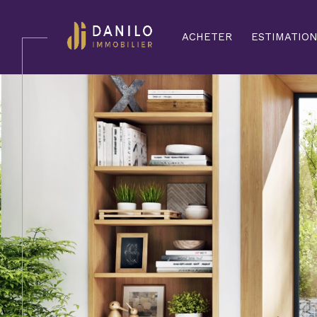
ACHETER
ESTIMATIO
Acheter
Lo
de l'ancien
TYPE DE BIEN
de l'ancien
à l'a
de l