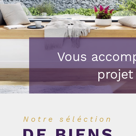
Vous accomp
projet
Notre séléction
DE BIENS