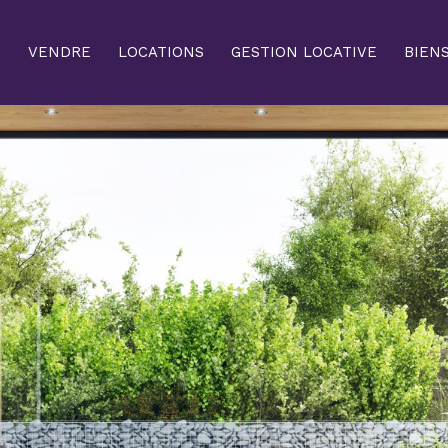
N
VENDRE
LOCATIONS
GESTION LOCATIVE
BIEN
Voir les
23
annonces
uer
Estimer
BUDGET
nnée
'immo pro