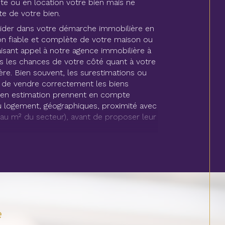
te ou en location votre bien mais ne
te de votre bien.
der dans votre démarche immobilière en
n fiable et complète de votre maison ou
isant appel à notre agence immobilière à
s les chances de votre côté quant à votre
re. Bien souvent, les surestimations ou
de vendre correctement les biens
s en estimation prennent en compte
 du logement, géographiques, proximité avec
u m² du secteur), avant de proposer leur
ens au meilleur prix
tre site une sélection de biens
nan et alentours au meilleur prix. Maisons,
 terrain à bâtir sont disponibles à
e