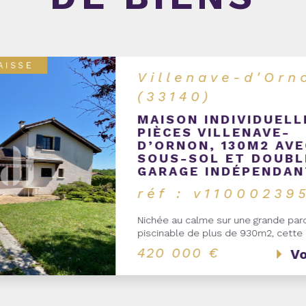
SIF
Cestas (33610)
COEUR
MAISON T4 94.48M² 
PISCINE CHAUFFÉE C
BOURG
réf : v10002503
Cestas Bourg, au calme et proche d
commodités, venez découvrir cette
indépendante de plain pied, convivia
parfaitement...
469 900 €
Vo