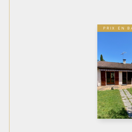
EXCLU
COUP DE 
IVIDUELLE 6
LENAVE-
30M2 AVEC
ET DOUBLE
DÉPENDANT
10002395
 une grande parcelle
de 930m2, cette belle
au fort potentiel vous attend
Voir le bien