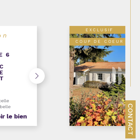
EXCLUSIF
NOUVEAUTÉ
AVEC
ESTAS
e toutes les
 maison
le et
CONTACT
ir le bien