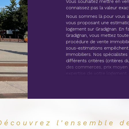
Vous souhaitez mettre en ven
connaissez pas la valeur exac
Nous sommes là pour vous ai
vous proposant une estimatio
logement sur Gradignan. En fa
Gradignan, vous mettez toute
procédure de vente immobiliè
sous-estimations empêchent 
immobiliers. Nos spécialiste
différents critères (critères
des commerces, prix moyen a
expertise de votre logement.
Achetez des bi
Retrouvez directement sur no
immobiliers à vendre à Gradig
villas, appartements ou encore
différentes tranches de prix.
Découvrez l'ensemble d