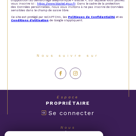
d'opposition au démarchage téléphonique « Bloctel », sur laquelle vous pouvez
vous inscrire ici :
https://www.bloctel.gouv.fr
. Dans le cadre de la protection
des Données personnelles, nous vous invitons à ne pas inscrire de Données
sensibles dans le champ de saisie libre.
Ce site est protégé par reCAPTCHA, les
Politiques de Confidentialité
et es
Conditions d'utilisation
de Google s'appliquent.
Nous suivre sur
Espace
PROPRIÉTAIRE
Se connecter
Nous
ADHÉRONS