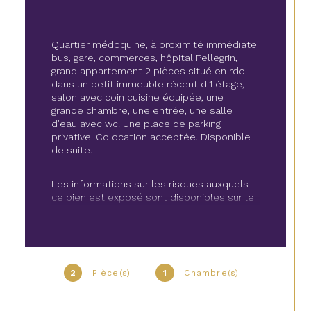
Quartier médoquine, à proximité immédiate 
bus, gare, commerces, hôpital Pellegrin, 
grand appartement 2 pièces situé en rdc 
dans un petit immeuble récent d'1 étage, 
salon avec coin cuisine équipée, une 
grande chambre, une entrée, une salle 
d'eau avec wc. Une place de parking 
privative. Colocation acceptée. Disponible 
de suite.
Les informations sur les risques auxquels 
ce bien est exposé sont disponibles sur le 
site Géorisques : www.georisques.gouv.fr
2
Pièce(s)
1
Chambre(s)