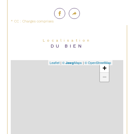
* CC : Charges comprises
Localisation
DU BIEN
Leaflet
|
©
Maps
|
© OpenStreetMap
Jawg
+
−