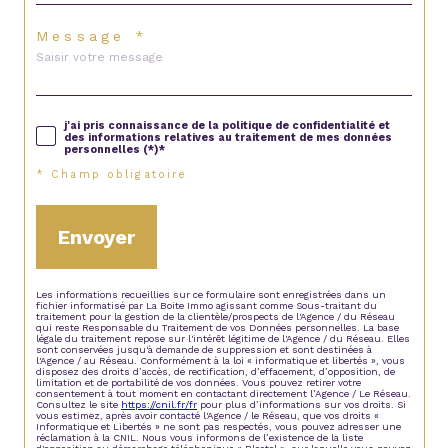
Message *
j'ai pris connaissance de la politique de confidentialité et
des informations relatives au traitement de mes données
personnelles (*)*
* Champ obligatoire
Envoyer
Les informations recueillies sur ce formulaire sont enregistrées dans un
fichier informatisé par La Boite Immo agissant comme Sous-traitant du
traitement pour la gestion de la clientèle/prospects de l'Agence / du Réseau
qui reste Responsable du Traitement de vos Données personnelles. La base
légale du traitement repose sur l'intérêt légitime de l'Agence / du Réseau. Elles
sont conservées jusqu'à demande de suppression et sont destinées à
l'Agence / au Réseau. Conformément à la loi « informatique et libertés », vous
disposez des droits d’accès, de rectification, d’effacement, d’opposition, de
limitation et de portabilité de vos données. Vous pouvez retirer votre
consentement à tout moment en contactant directement l’Agence / Le Réseau.
Consultez le site
https://cnil.fr/fr
pour plus d’informations sur vos droits. Si
vous estimez, après avoir contacté l'Agence / le Réseau, que vos droits «
Informatique et Libertés » ne sont pas respectés, vous pouvez adresser une
réclamation à la CNIL. Nous vous informons de l’existence de la liste