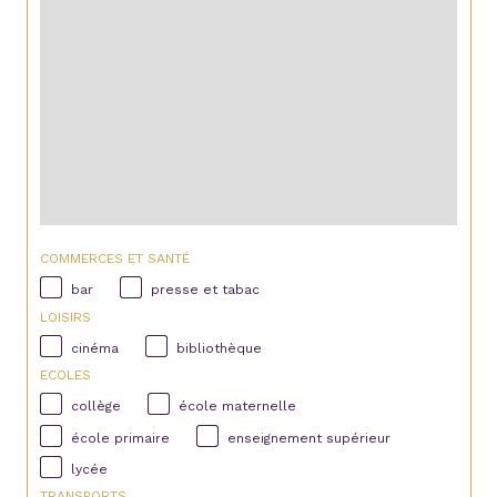
COMMERCES ET SANTÉ
bar
presse et tabac
LOISIRS
cinéma
bibliothèque
ECOLES
collège
école maternelle
école primaire
enseignement supérieur
lycée
TRANSPORTS