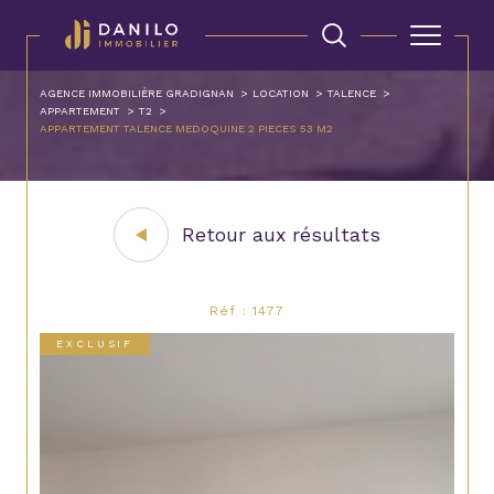
AGENCE IMMOBILIÈRE GRADIGNAN
LOCATION
TALENCE
APPARTEMENT
T2
APPARTEMENT TALENCE MEDOQUINE 2 PIECES 53 M2
Retour aux résultats
Réf : 1477
EXCLUSIF